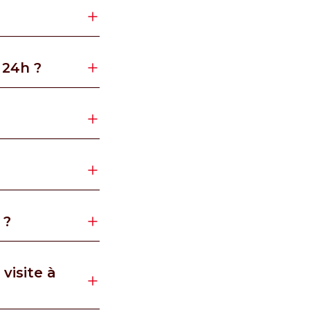
 24h ?
 ?
visite à