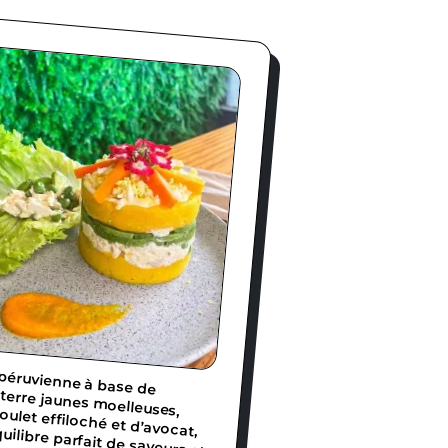
base de pommes de terre jaunes moelleuses,
let effiloché et d’avocat,
libre parfait de saveurs et