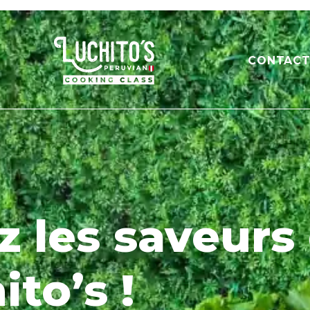
CONTAC
 les saveurs
to’s !