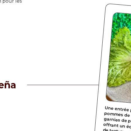
 pour les
eña
nt
Une entrée péruvienne à 
garnies de pou
offrant un équi
de textures.