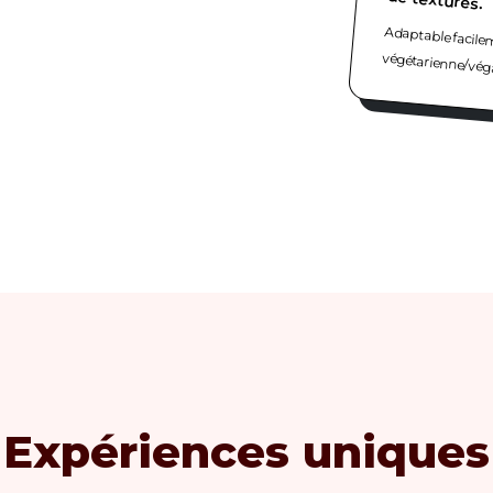
Adaptable facile
végétarienne/vég
Expériences uniques