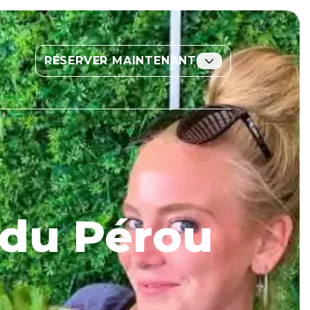
T
RÉSERVER MAINTENANT
 du Pérou