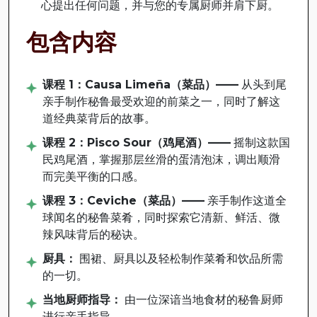
心提出任何问题，并与您的专属厨师并肩下厨。
包含内容
课程 1：Causa Limeña（菜品）——
从头到尾
亲手制作秘鲁最受欢迎的前菜之一，同时了解这
道经典菜背后的故事。
课程 2：Pisco Sour（鸡尾酒）——
摇制这款国
民鸡尾酒，掌握那层丝滑的蛋清泡沫，调出顺滑
而完美平衡的口感。
课程 3：Ceviche（菜品）——
亲手制作这道全
球闻名的秘鲁菜肴，同时探索它清新、鲜活、微
辣风味背后的秘诀。
厨具：
围裙、厨具以及轻松制作菜肴和饮品所需
的一切。
当地厨师指导：
由一位深谙当地食材的秘鲁厨师
进行亲手指导。