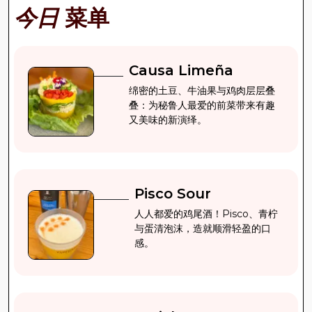
今日
菜单
Causa Limeña
绵密的土豆、牛油果与鸡肉层层叠
叠：为秘鲁人最爱的前菜带来有趣
又美味的新演绎。
Pisco Sour
人人都爱的鸡尾酒！Pisco、青柠
与蛋清泡沫，造就顺滑轻盈的口
感。