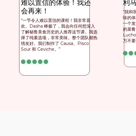
难以置信的体验！我还
利
会再来！
“我和
味的体
“一节令人难以置信的课程！我非常喜
一个发
欢。Dasha 棒极了，我会向任何想深入
的菜肴
了解秘鲁美食历史的人推荐这节课。我选
Luc
择了纯素选项，非常美味。整个团队都热
万不要
情友好。我们制作了 Causa、Pisco
Sour 和 Ceviche。”