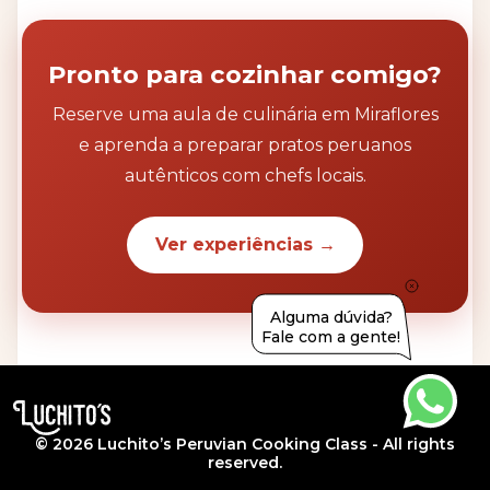
Pronto para cozinhar comigo?
Reserve uma aula de culinária em Miraflores
e aprenda a preparar pratos peruanos
autênticos com chefs locais.
Ver experiências →
Alguma dúvida?
Fale com a gente!
© 2026 Luchito’s Peruvian Cooking Class - All rights
reserved.