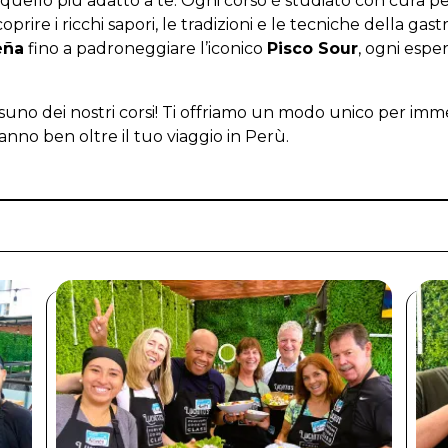
ova quello più adatto a te. Ogni corso è studiato con cura
rire i ricchi sapori, le tradizioni e le tecniche della ga
eña
fino a padroneggiare l’iconico
Pisco Sour
, ogni esper
suno dei nostri corsi! Ti offriamo un modo unico per imme
anno ben oltre il tuo viaggio in Perù.