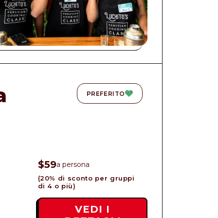
a
PREFERITO
$59
a persona
(20% di sconto per gruppi
di 4 o più)
VEDI I