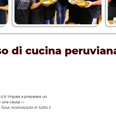
rso di cucina peruvian
to’s! Impara a preparare un
e una causa —
our, riconosciuto in tutto il